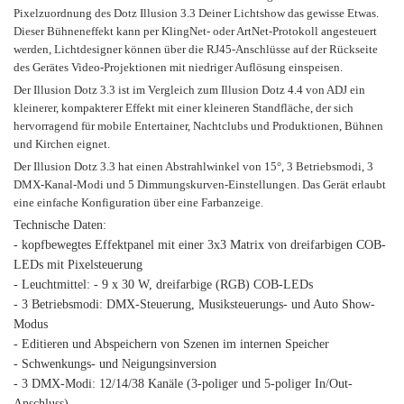
Pixelzuordnung des Dotz Illusion 3.3 Deiner Lichtshow das gewisse Etwas.
Dieser Bühneneffekt kann per KlingNet- oder ArtNet-Protokoll angesteuert
werden, Lichtdesigner können über die RJ45-Anschlüsse auf der Rückseite
des Gerätes Video-Projektionen mit niedriger Auflösung einspeisen.
Der Illusion Dotz 3.3 ist im Vergleich zum Illusion Dotz 4.4 von ADJ ein
kleinerer, kompakterer Effekt mit einer kleineren Standfläche, der sich
hervorragend für mobile Entertainer, Nachtclubs und Produktionen, Bühnen
und Kirchen eignet.
Der Illusion Dotz 3.3 hat einen Abstrahlwinkel von 15°, 3 Betriebsmodi, 3
DMX-Kanal-Modi und 5 Dimmungskurven-Einstellungen. Das Gerät erlaubt
eine einfache Konfiguration über eine Farbanzeige.
Technische Daten:
- kopfbewegtes Effektpanel mit einer 3x3 Matrix von dreifarbigen COB-
LEDs mit Pixelsteuerung
- Leuchtmittel: - 9 x 30 W, dreifarbige (RGB) COB-LEDs
- 3 Betriebsmodi: DMX-Steuerung, Musiksteuerungs- und Auto Show-
Modus
- Editieren und Abspeichern von Szenen im internen Speicher
- Schwenkungs- und Neigungsinversion
- 3 DMX-Modi: 12/14/38 Kanäle (3-poliger und 5-poliger In/Out-
Anschluss)