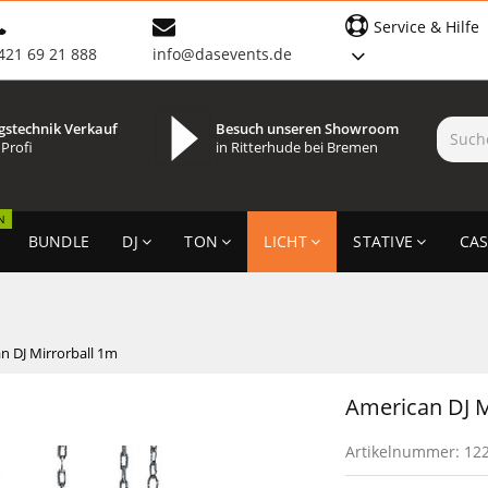
Service & Hilfe
421 69 21 888
info@dasevents.de
gstechnik Verkauf
Besuch unseren Showroom
 Profi
in Ritterhude bei Bremen
N
BUNDLE
DJ
TON
LICHT
STATIVE
CAS
n DJ Mirrorball 1m
American DJ M
Artikelnummer:
12