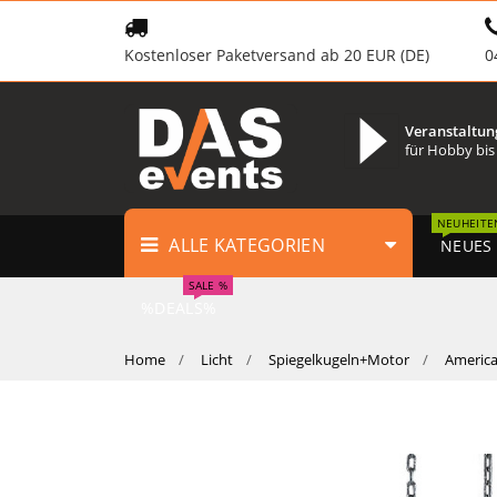
Kostenloser Paketversand ab 20 EUR (DE)
0
Veranstaltun
für Hobby bis
NEUHEITE
ALLE KATEGORIEN
NEUES
SALE %
%DEALS%
Home
Licht
Spiegelkugeln+Motor
America