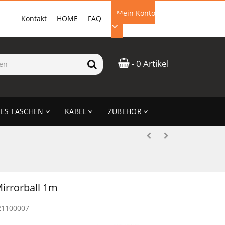
Mein Konto
Kontakt
HOME
FAQ
EMAIL-ADRESSE
- 0 Artikel
PASSWORT
ES TASCHEN
KABEL
ZUBEHÖR
ANMELDEN
irrorball 1m
21100007