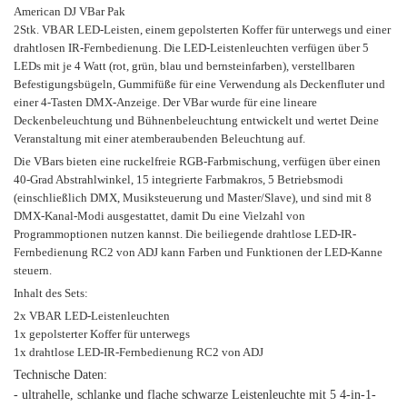
American DJ VBar Pak
2Stk. VBAR LED-Leisten, einem gepolsterten Koffer für unterwegs und einer
drahtlosen IR-Fernbedienung. Die LED-Leistenleuchten verfügen über 5
LEDs mit je 4 Watt (rot, grün, blau und bernsteinfarben), verstellbaren
Befestigungsbügeln, Gummifüße für eine Verwendung als Deckenfluter und
einer 4-Tasten DMX-Anzeige. Der VBar wurde für eine lineare
Deckenbeleuchtung und Bühnenbeleuchtung entwickelt und wertet Deine
Veranstaltung mit einer atemberaubenden Beleuchtung auf.
Die VBars bieten eine ruckelfreie RGB-Farbmischung, verfügen über einen
40-Grad Abstrahlwinkel, 15 integrierte Farbmakros, 5 Betriebsmodi
(einschließlich DMX, Musiksteuerung und Master/Slave), und sind mit 8
DMX-Kanal-Modi ausgestattet, damit Du eine Vielzahl von
Programmoptionen nutzen kannst. Die beiliegende drahtlose LED-IR-
Fernbedienung RC2 von ADJ kann Farben und Funktionen der LED-Kanne
steuern.
Inhalt des Sets:
2x VBAR LED-Leistenleuchten
1x gepolsterter Koffer für unterwegs
1x drahtlose LED-IR-Fernbedienung RC2 von ADJ
Technische Daten:
- ultrahelle, schlanke und flache schwarze Leistenleuchte mit 5 4-in-1-