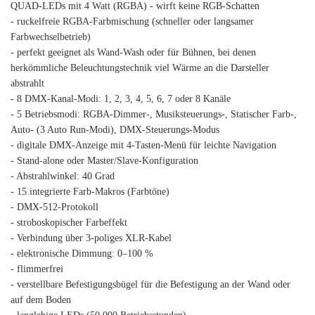
QUAD-LEDs mit 4 Watt (RGBA) - wirft keine RGB-Schatten
- ruckelfreie RGBA-Farbmischung (schneller oder langsamer
Farbwechselbetrieb)
- perfekt geeignet als Wand-Wash oder für Bühnen, bei denen
herkömmliche Beleuchtungstechnik viel Wärme an die Darsteller
abstrahlt
- 8 DMX-Kanal-Modi: 1, 2, 3, 4, 5, 6, 7 oder 8 Kanäle
- 5 Betriebsmodi: RGBA-Dimmer-, Musiksteuerungs-, Statischer Farb-,
Auto- (3 Auto Run-Modi), DMX-Steuerungs-Modus
- digitale DMX-Anzeige mit 4-Tasten-Menü für leichte Navigation
- Stand-alone oder Master/Slave-Konfiguration
- Abstrahlwinkel: 40 Grad
- 15 integrierte Farb-Makros (Farbtöne)
- DMX-512-Protokoll
- stroboskopischer Farbeffekt
- Verbindung über 3-poliges XLR-Kabel
- elektronische Dimmung: 0–100 %
- flimmerfrei
- verstellbare Befestigungsbügel für die Befestigung an der Wand oder
auf dem Boden