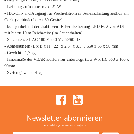
- langlebige LEDs (50.000 Betriebsstunden)
- Leistungsaufnahme: max. 21 W
- IEC-Ein- und Ausgang für Wechselstrom in Serienschaltung seitlich am
Gerät (verbindet bis zu 30 Geräte)
- kompatibel mit der drahtlosen IR-Fernbedienung LED RC2 von ADJ
mit bis zu 10 m Reichweite (im Set enthalten)
- Schaltnetzteil: AC 100 V-240 V / 50/60 Hz
- Abmessungen (L x B x H): 22" x 2,5" x 3,5” / 560 x 63 x 90 mm
- Gewicht: 1,7 kg
- Innenmaße des VBAR-Koffers für unterwegs (L x W x H): 560 x 165 x
90mm
- Systemgewicht: 4 kg
Newsletter abonnieren
Abmeldung jederzeit möglich