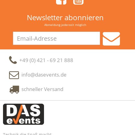
Newsletter abonnieren
Abmeldung jederzeit möglich
Email-
Adresse
+49 (0) 421 - 69 21 888
info@dasevents.de
schneller Versand
Technik die Spaß macht.