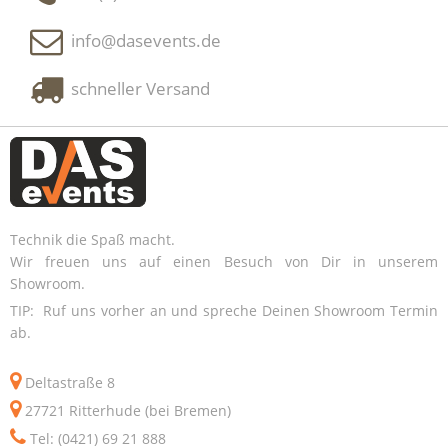
info@dasevents.de
schneller Versand
Technik die Spaß macht.
Wir freuen uns auf einen Besuch von Dir in unserem
Showroom.
TIP: Ruf uns vorher an und spreche Deinen Showroom Termin
ab.
Deltastraße 8
27721 Ritterhude (bei Bremen)
Tel: (0421) 69 21 888