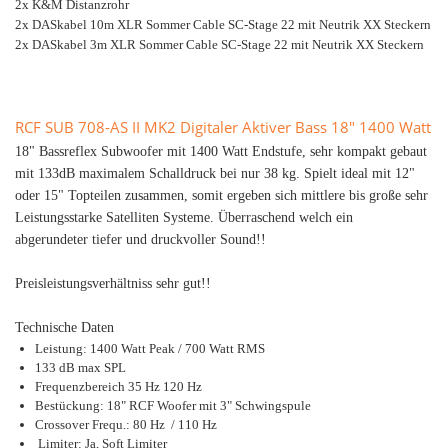
2x K&M Distanzrohr
2x DASkabel 10m XLR Sommer Cable SC-Stage 22 mit Neutrik XX Steckern
2x DASkabel 3m XLR Sommer Cable SC-Stage 22 mit Neutrik XX Steckern
RCF SUB 708-AS II MK2 Digitaler Aktiver Bass 18" 1400 Watt
18" Bassreflex Subwoofer mit 1400 Watt Endstufe, sehr kompakt gebaut
mit 133dB maximalem Schalldruck bei nur 38 kg. Spielt ideal mit 12"
oder 15" Topteilen zusammen, somit ergeben sich mittlere bis große sehr
Leistungsstarke Satelliten Systeme. Überraschend welch ein
abgerundeter tiefer und druckvoller Sound!!
Preisleistungsverhältniss sehr gut!!
Technische Daten
Leistung: 1400 Watt Peak / 700 Watt RMS
133 dB max SPL
Frequenzbereich 35 Hz 120 Hz
Bestückung: 18" RCF Woofer mit 3" Schwingspule
Crossover Frequ.: 80 Hz / 110 Hz
Limiter: Ja, Soft Limiter