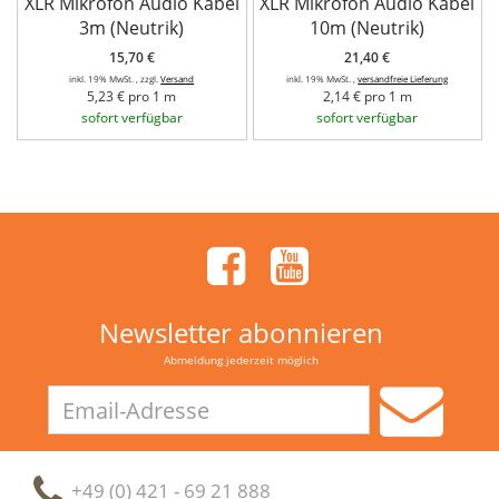
XLR Mikrofon Audio Kabel
XLR Mikrofon Audio Kabel
3m (Neutrik)
10m (Neutrik)
15,70 €
21,40 €
inkl. 19% MwSt. , zzgl.
Versand
inkl. 19% MwSt. ,
versandfreie Lieferung
5,23 € pro 1 m
2,14 € pro 1 m
sofort verfügbar
sofort verfügbar
Newsletter abonnieren
Abmeldung jederzeit möglich
Email-
Adresse
+49 (0) 421 - 69 21 888