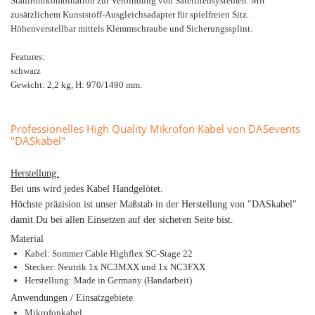
Stahlrohrkombination zur Verbindung von Satellitensystemen. Mit
zusätzlichem Kunststoff-Ausgleichsadapter für spielfreien Sitz.
Höhenverstellbar mittels Klemmschraube und Sicherungssplint.
Features:
schwarz
Gewicht: 2,2 kg, H: 970/1490 mm.
Professionelles High Quality Mikrofon Kabel von DASevents
"DASkabel"
Herstellung:
Bei uns wird jedes Kabel Handgelötet.
Höchste präzision ist unser Maßstab in der Herstellung von "DASkabel"
damit Du bei allen Einsetzen auf der sicheren Seite bist.
Material
Kabel: Sommer Cable Highflex SC-Stage 22
Stecker: Neutrik 1x NC3MXX und 1x NC3FXX
Herstellung: Made in Germany (Handarbeit)
Anwendungen / Einsatzgebiete
Mikrofonkabel