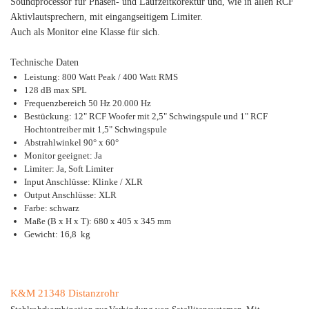
Soundprocessor für Phasen- und Laufzeitkorektur und, wie in allen RCF
Aktivlautsprechern, mit eingangseitigem Limiter.
Auch als Monitor eine Klasse für sich.
Technische Daten
Leistung: 800 Watt Peak / 400 Watt RMS
128 dB max SPL
Frequenzbereich 50 Hz 20.000 Hz
Bestückung: 12" RCF Woofer mit 2,5" Schwingspule und 1" RCF
Hochtontreiber mit 1,5" Schwingspule
Abstrahlwinkel 90° x 60°
Monitor geeignet: Ja
Limiter: Ja, Soft Limiter
Input Anschlüsse: Klinke / XLR
Output Anschlüsse: XLR
Farbe: schwarz
Maße (B x H x T): 680 x 405 x 345 mm
Gewicht: 16,8 kg
K&M 21348 Distanzrohr