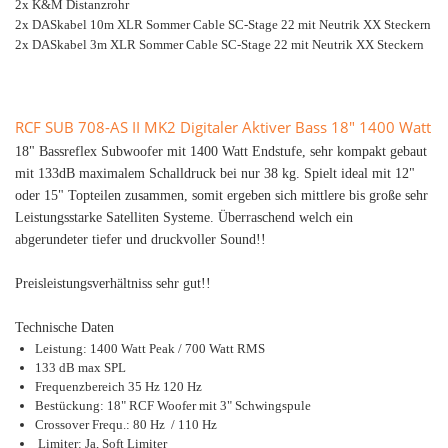
2x K&M Distanzrohr
2x DASkabel 10m XLR Sommer Cable SC-Stage 22 mit Neutrik XX Steckern
2x DASkabel 3m XLR Sommer Cable SC-Stage 22 mit Neutrik XX Steckern
RCF SUB 708-AS II MK2 Digitaler Aktiver Bass 18" 1400 Watt
18" Bassreflex Subwoofer mit 1400 Watt Endstufe, sehr kompakt gebaut
mit 133dB maximalem Schalldruck bei nur 38 kg. Spielt ideal mit 12"
oder 15" Topteilen zusammen, somit ergeben sich mittlere bis große sehr
Leistungsstarke Satelliten Systeme. Überraschend welch ein
abgerundeter tiefer und druckvoller Sound!!
Preisleistungsverhältniss sehr gut!!
Technische Daten
Leistung: 1400 Watt Peak / 700 Watt RMS
133 dB max SPL
Frequenzbereich 35 Hz 120 Hz
Bestückung: 18" RCF Woofer mit 3" Schwingspule
Crossover Frequ.: 80 Hz / 110 Hz
Limiter: Ja, Soft Limiter