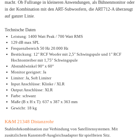
macht. Ob Fullrange in kleineren Anwendungen, als Bühnenmonitor oder
in der Kombination mit den ART-Subwoofern, die ART712-A überzeugt
auf ganzer Linie.
Technische Daten
Leistung: 1400 Watt Peak / 700 Watt RMS
129 dB max SPL
Frequenzbereich 50 Hz 20.000 Hz
Bestückung: 12" RCF Woofer mit 2,5" Schwingspule und 1" RCF
Hochtontreiber mit 1,75" Schwingspule
Abstrahlwinkel 90° x 60°
Monitor geeignet: Ja
Limiter: Ja, Soft Limiter
Input Anschlüsse: Klinke / XLR
Output Anschlüsse: XLR
Farbe: schwarz
Maße (B x H x T): 637 x 387 x 363 mm
Gewicht: 18 kg
K&M 21348 Distanzrohr
Stahlrohrkombination zur Verbindung von Satellitensystemen. Mit
zusätzlichem Kunststoff-Ausgleichsadapter für spielfreien Sitz.