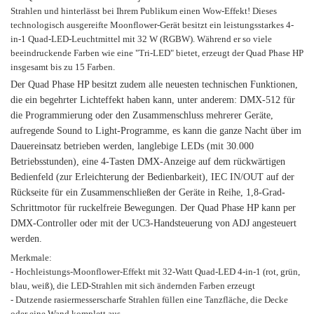
Strahlen und hinterlässt bei Ihrem Publikum einen Wow-Effekt! Dieses
technologisch ausgereifte Moonflower-Gerät besitzt ein leistungsstarkes 4-
in-1 Quad-LED-Leuchtmittel mit 32 W (RGBW). Während er so viele
beeindruckende Farben wie eine "Tri-LED" bietet, erzeugt der Quad Phase HP
insgesamt bis zu 15 Farben.
Der Quad Phase HP besitzt zudem alle neuesten technischen Funktionen,
die ein begehrter Lichteffekt haben kann, unter anderem: DMX-512 für
die Programmierung oder den Zusammenschluss mehrerer Geräte,
aufregende Sound to Light-Programme, es kann die ganze Nacht über im
Dauereinsatz betrieben werden, langlebige LEDs (mit 30.000
Betriebsstunden), eine 4-Tasten DMX-Anzeige auf dem rückwärtigen
Bedienfeld (zur Erleichterung der Bedienbarkeit), IEC IN/OUT auf der
Rückseite für ein Zusammenschließen der Geräte in Reihe, 1,8-Grad-
Schrittmotor für ruckelfreie Bewegungen. Der Quad Phase HP kann per
DMX-Controller oder mit der UC3-Handsteuerung von ADJ angesteuert
werden.
Merkmale:
- Hochleistungs-Moonflower-Effekt mit 32-Watt Quad-LED 4-in-1 (rot, grün,
blau, weiß), die LED-Strahlen mit sich ändernden Farben erzeugt
- Dutzende rasiermesserscharfe Strahlen füllen eine Tanzfläche, die Decke
oder eine Wand komplett aus