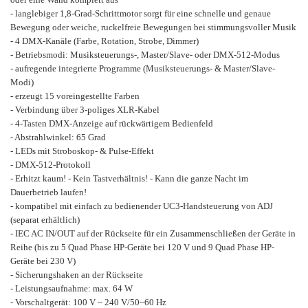
- langlebiger 1,8-Grad-Schrittmotor sorgt für eine schnelle und genaue
Bewegung oder weiche, ruckelfreie Bewegungen bei stimmungsvoller Musik
- 4 DMX-Kanäle (Farbe, Rotation, Strobe, Dimmer)
- Betriebsmodi: Musiksteuerungs-, Master/Slave- oder DMX-512-Modus
- aufregende integrierte Programme (Musiksteuerungs- & Master/Slave-
Modi)
- erzeugt 15 voreingestellte Farben
- Verbindung über 3-poliges XLR-Kabel
- 4-Tasten DMX-Anzeige auf rückwärtigem Bedienfeld
- Abstrahlwinkel: 65 Grad
- LEDs mit Stroboskop- & Pulse-Effekt
- DMX-512-Protokoll
- Erhitzt kaum! - Kein Tastverhältnis! - Kann die ganze Nacht im
Dauerbetrieb laufen!
- kompatibel mit einfach zu bedienender UC3-Handsteuerung von ADJ
(separat erhältlich)
- IEC AC IN/OUT auf der Rückseite für ein Zusammenschließen der Geräte in
Reihe (bis zu 5 Quad Phase HP-Geräte bei 120 V und 9 Quad Phase HP-
Geräte bei 230 V)
- Sicherungshaken an der Rückseite
- Leistungsaufnahme: max. 64 W
- Vorschaltgerät: 100 V ~ 240 V/50~60 Hz