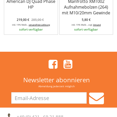
American DJ Quad Phase
Manfrotto XMT002
HP
Aufnahmebolzen (264)
mit M10/20mm Gewinde
219,00 €
285,00 €
5,80 €
inkl. 19% MwSt. ,
versandfreie Lieferung
inkl. 19% MwSt. , zzgl.
Versand
sofort verfügbar
sofort verfügbar
Newsletter abonnieren
Abmeldung jederzeit möglich
Email-
Adresse
+49 (0) 421 - 69 21 888