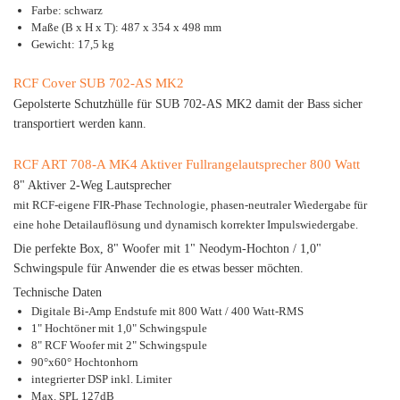
Farbe: schwarz
Maße (B x H x T): 487 x 354 x 498 mm
Gewicht: 17,5 kg
RCF Cover SUB 702-AS MK2
Gepolsterte Schutzhülle für SUB 702-AS MK2 damit der Bass sicher
transportiert werden kann.
RCF ART 708-A MK4 Aktiver Fullrangelautsprecher 800 Watt
8" Aktiver 2-Weg Lautsprecher
mit RCF-eigene FIR-Phase Technologie, phasen-neutraler Wiedergabe für
eine hohe Detailauflösung und dynamisch korrekter Impulswiedergabe.
Die perfekte Box, 8" Woofer mit 1" Neodym-Hochton / 1,0"
Schwingspule für Anwender die es etwas besser möchten.
Technische Daten
Digitale Bi-Amp Endstufe mit 800 Watt / 400 Watt-RMS
1" Hochtöner mit 1,0" Schwingspule
8" RCF Woofer mit 2" Schwingspule
90°x60° Hochtonhorn
integrierter DSP inkl. Limiter
Max. SPL 127dB