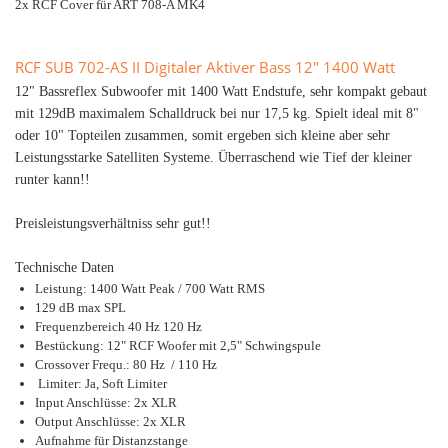
2x RCF Cover für ART 708-A MK4
RCF SUB 702-AS II Digitaler Aktiver Bass 12" 1400 Watt
12" Bassreflex Subwoofer mit 1400 Watt Endstufe, sehr kompakt gebaut
mit 129dB maximalem Schalldruck bei nur 17,5 kg. Spielt ideal mit 8"
oder 10" Topteilen zusammen, somit ergeben sich kleine aber sehr
Leistungsstarke Satelliten Systeme. Überraschend wie Tief der kleiner
runter kann!!
Preisleistungsverhältniss sehr gut!!
Technische Daten
Leistung: 1400 Watt Peak / 700 Watt RMS
129 dB max SPL
Frequenzbereich 40 Hz 120 Hz
Bestückung: 12" RCF Woofer mit 2,5" Schwingspule
Crossover Frequ.: 80 Hz / 110 Hz
Limiter: Ja, Soft Limiter
Input Anschlüsse: 2x XLR
Output Anschlüsse: 2x XLR
Aufnahme für Distanzstange