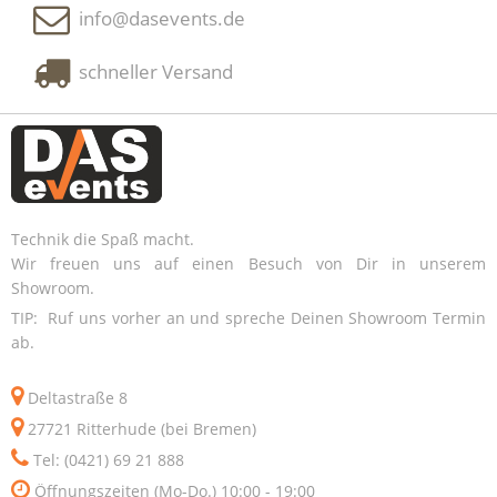
info@dasevents.de
schneller Versand
Technik die Spaß macht.
Wir freuen uns auf einen Besuch von Dir in unserem
Showroom.
TIP: Ruf uns vorher an und spreche Deinen Showroom Termin
ab.
Deltastraße 8
27721 Ritterhude (bei Bremen)
Tel: (0421) 69 21 888
Öffnungszeiten (Mo-Do.) 10:00 - 19:00