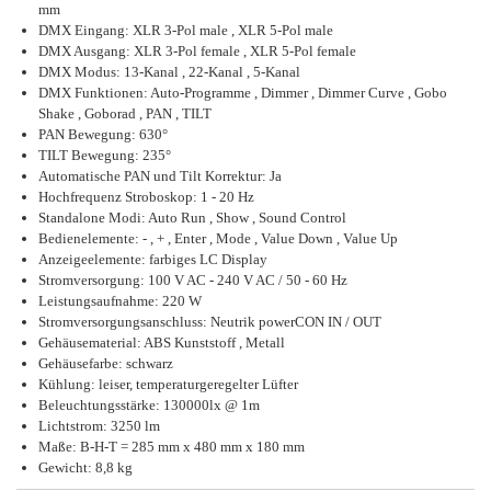
mm
DMX Eingang: XLR 3-Pol male , XLR 5-Pol male
DMX Ausgang: XLR 3-Pol female , XLR 5-Pol female
DMX Modus: 13-Kanal , 22-Kanal , 5-Kanal
DMX Funktionen: Auto-Programme , Dimmer , Dimmer Curve , Gobo
Shake , Goborad , PAN , TILT
PAN Bewegung: 630°
TILT Bewegung: 235°
Automatische PAN und Tilt Korrektur: Ja
Hochfrequenz Stroboskop: 1 - 20 Hz
Standalone Modi: Auto Run , Show , Sound Control
Bedienelemente: - , + , Enter , Mode , Value Down , Value Up
Anzeigeelemente: farbiges LC Display
Stromversorgung: 100 V AC - 240 V AC / 50 - 60 Hz
Leistungsaufnahme: 220 W
Stromversorgungsanschluss: Neutrik powerCON IN / OUT
Gehäusematerial: ABS Kunststoff , Metall
Gehäusefarbe: schwarz
Kühlung: leiser, temperaturgeregelter Lüfter
Beleuchtungsstärke: 130000lx @ 1m
Lichtstrom: 3250 lm
Maße: B-H-T = 285 mm x 480 mm x 180 mm
Gewicht: 8,8 kg