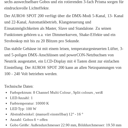
sechs auswechselbare Gobos und ein rotierenden 3-fach Prisma sorgen für
eindrucksvolle Lichteffekte.
Der AURO® SPOT 200 verfügt über die DMX-Modi 5-Kanal, 13- Kanal
und 22-Kanal, Automatikbetrieb, Klangsteuerung und
Einsatzmöglichkeiten als Master, Slave und Standalone. Zu seinen
Funktionen gehören u.a. vier Dimmerkurven, Shake-Effekte und ein
Stroboskop mit bis zu 20 Blitzen pro Sekunde.
Das stabile Gehäuse ist mit einem leisen, temperaturgesteuerten Lüfter, 3-
und 5-poligen DMX-Anschlüssen und powerCON-Netzbuchsen von
Neutrik ausgestattet, ein LCD-Display mit 4 Tasten dient zur einfachen
Einstellung. Der AURO® SPOT 200 kann an allen Netzspannungen von
100 - 240 Volt betrieben werden.
Technische Daten:
Farbspektrum: 8 Channel Multi Colour , Split colours , weiß
LED Anzahl: 1
Farbtemperatur: 10000 K
LED Typ: 100 W
Abstrahlwinkel: (manuell einstellbar) 12° - 16 °
Anzahl: Gobos 6 + offen
Gobo Größe: Außendurchmesser 22.90 mm, Bilddurchmesser: 19.50 mm