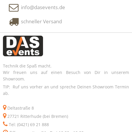
info@dasevents.de
schneller Versand
Technik die Spaß macht.
Wir freuen uns auf einen Besuch von Dir in unserem
Showroom.
TIP: Ruf uns vorher an und spreche Deinen Showroom Termin
ab.
Deltastraße 8
27721 Ritterhude (bei Bremen)
Tel: (0421) 69 21 888