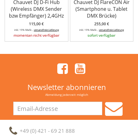
Chauvet DJ D-Fi Hub
Chauvet DJ FlareCON Air
(Wireless DMX Sender
(Smartphone u. Tablet
bzw Empfänger) 2,4GHz
DMX Brücke)
115,00 €
255,00 €
inkl. 19% MwSt. ,
versandfreie Lieferung
inkl. 19% MwSt. ,
versandfreie Lieferung
momentan nicht verfügbar
sofort verfügbar
Newsletter abonnieren
Abmeldung jederzeit möglich
Email-
Adresse
+49 (0) 421 - 69 21 888