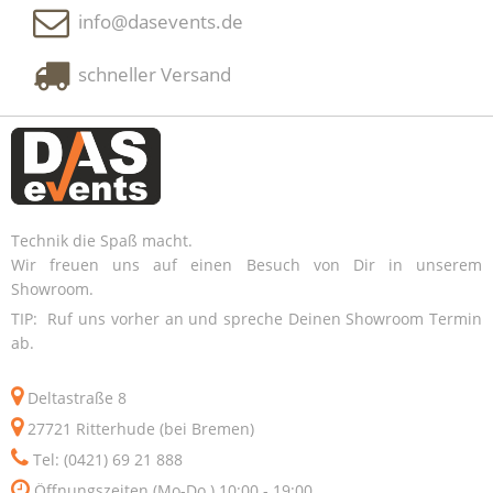
info@dasevents.de
schneller Versand
Technik die Spaß macht.
Wir freuen uns auf einen Besuch von Dir in unserem
Showroom.
TIP: Ruf uns vorher an und spreche Deinen Showroom Termin
ab.
Deltastraße 8
27721 Ritterhude (bei Bremen)
Tel: (0421) 69 21 888
Öffnungszeiten (Mo-Do.) 10:00 - 19:00