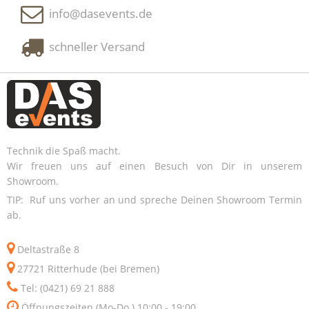
info@dasevents.de
schneller Versand
Technik die Spaß macht.
Wir freuen uns auf einen Besuch von Dir in unserem
Showroom.
TIP: Ruf uns vorher an und spreche Deinen Showroom Termin
ab.
Deltastraße 8
27721 Ritterhude (bei Bremen)
Tel: (0421) 69 21 888
Öffnungszeiten (Mo-Do.) 10:00 - 19:00