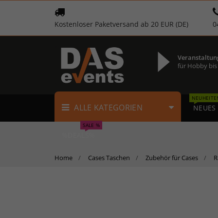
Kostenloser Paketversand ab 20 EUR (DE)
0
Veranstaltun
für Hobby bis
NEUHEITE
ALLE KATEGORIEN
NEUES
SALE %
%DEALS%
Home
Cases Taschen
Zubehör für Cases
R