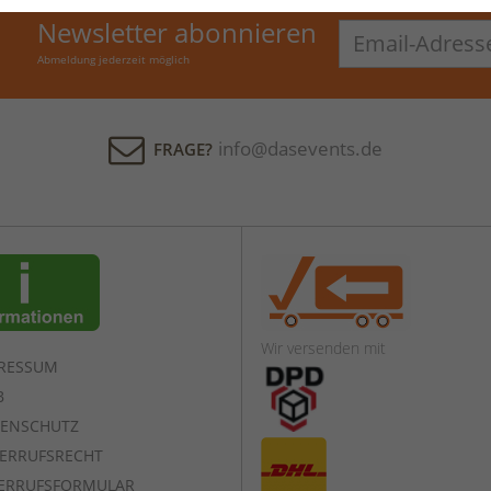
Newsletter abonnieren
Email-
Adresse
Abmeldung jederzeit möglich
info@dasevents.de
FRAGE?
Wir versenden mit
RESSUM
B
ENSCHUTZ
ERRUFSRECHT
ERRUFSFORMULAR