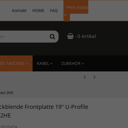
Mein Konto
Kontakt
HOME
FAQ
EMAIL-ADRESSE
- 0 Artikel
PASSWORT
ES TASCHEN
KABEL
ZUBEHÖR
ANMELDEN
warz 2HE
ckblende Frontplatte 19" U-Profile
 2HE
100250DA