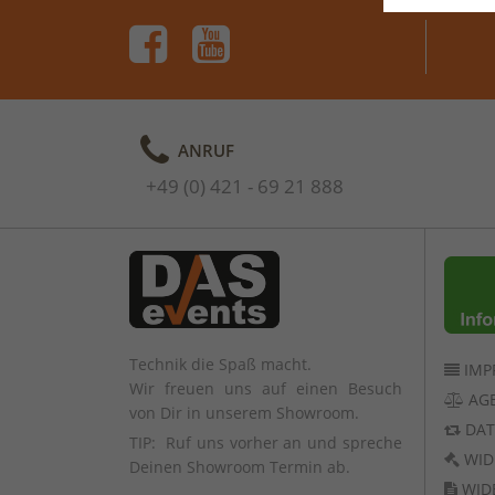
ANRUF
+49 (0) 421 - 69 21 888
Technik die Spaß macht.
IMP
Wir freuen uns auf einen Besuch
AG
von Dir in unserem Showroom.
DAT
TIP: Ruf uns vorher an und spreche
WID
Deinen Showroom Termin ab.
WID