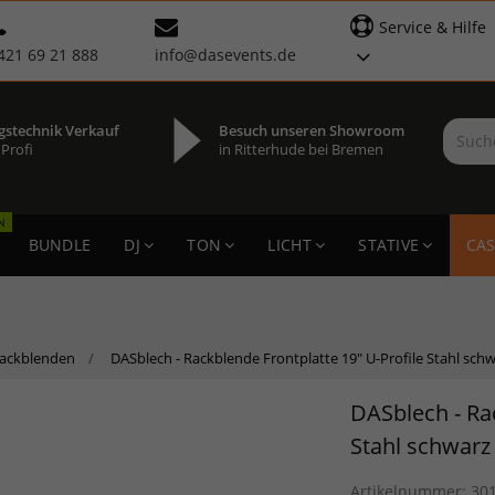
Service & Hilfe
421 69 21 888
info@dasevents.de
gstechnik Verkauf
Besuch unseren Showroom
 Profi
in Ritterhude bei Bremen
N
BUNDLE
DJ
TON
LICHT
STATIVE
CAS
ackblenden
DASblech - Rackblende Frontplatte 19" U-Profile Stahl sch
DASblech - Ra
Stahl schwarz
Artikelnummer:
30