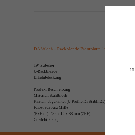
DASblech - Rackblende Frontplatte 19" U-Profile St
19" Zubehör
m
U-Rackblende
Blindabdeckung
Produkt Beschreibung:
Material: Stahlblech
Kanten: abgekantet (U-Profile für Stabilität)
Farbe: schwarz Maße
(BxHxT): 482 x 10 x 88 mm (2HE)
Gewicht: 0,6kg