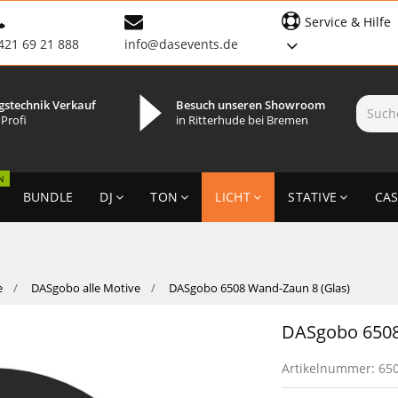
Service & Hilfe
421 69 21 888
info@dasevents.de
gstechnik Verkauf
Besuch unseren Showroom
 Profi
in Ritterhude bei Bremen
N
BUNDLE
DJ
TON
LICHT
STATIVE
CAS
e
DASgobo alle Motive
DASgobo 6508 Wand-Zaun 8 (Glas)
DASgobo 6508
Artikelnummer:
65