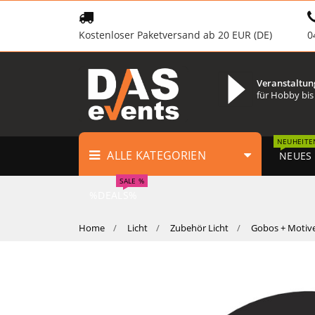
Kostenloser Paketversand ab 20 EUR (DE)
0
Veranstaltun
für Hobby bis
NEUHEITE
ALLE KATEGORIEN
NEUES
SALE %
%DEALS%
Home
Licht
Zubehör Licht
Gobos + Motiv