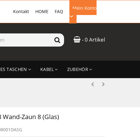
Mein Konto
Kontakt
HOME
FAQ
EMAIL-ADRESSE
- 0 Artikel
PASSWORT
ES TASCHEN
KABEL
ZUBEHÖR
ANMELDEN
 Wand-Zaun 8 (Glas)
08001DASG