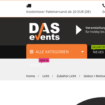
Kostenloser Paketversand ab 20 EUR (DE)
0
Veranstaltun
für Hobby bis
NEUHEITE
ALLE KATEGORIEN
NEUES
SALE %
%DEALS%
Home
Licht
Zubehör Licht
Gobos + Motiv