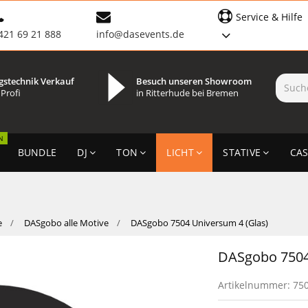
Service & Hilfe
421 69 21 888
info@dasevents.de
gstechnik Verkauf
Besuch unseren Showroom
 Profi
in Ritterhude bei Bremen
N
BUNDLE
DJ
TON
LICHT
STATIVE
CAS
e
DASgobo alle Motive
DASgobo 7504 Universum 4 (Glas)
DASgobo 7504
Artikelnummer:
75