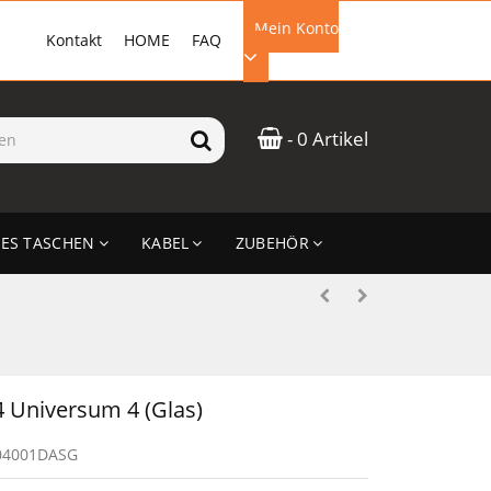
Mein Konto
Kontakt
HOME
FAQ
EMAIL-ADRESSE
- 0 Artikel
PASSWORT
ES TASCHEN
KABEL
ZUBEHÖR
ANMELDEN
 Universum 4 (Glas)
04001DASG