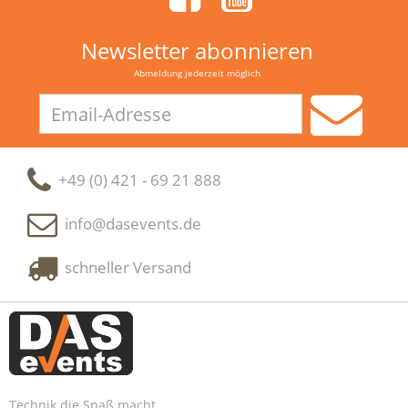
Newsletter abonnieren
Abmeldung jederzeit möglich
Email-
Adresse
+49 (0) 421 - 69 21 888
info@dasevents.de
schneller Versand
Technik die Spaß macht.