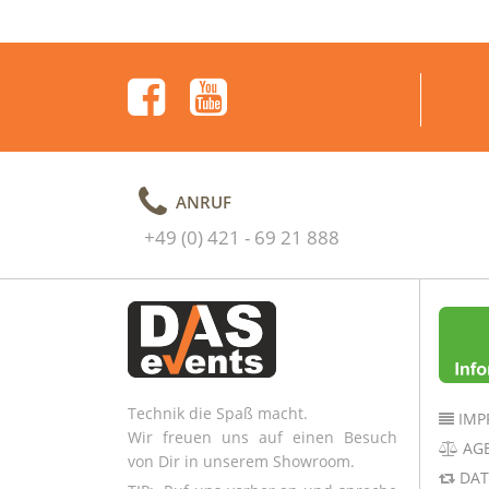
ANRUF
+49 (0) 421 - 69 21 888
Technik die Spaß macht.
IMP
Wir freuen uns auf einen Besuch
AG
von Dir in unserem Showroom.
DAT