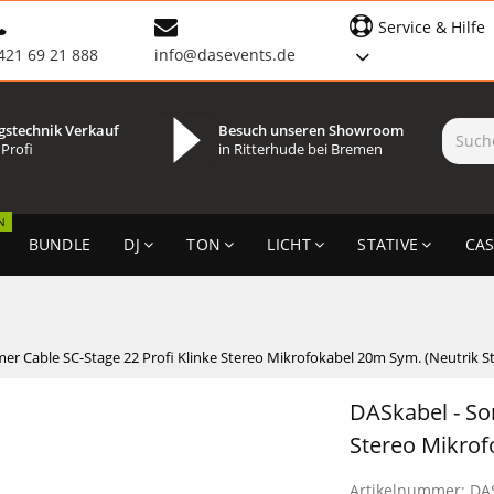
Service & Hilfe
421 69 21 888
info@dasevents.de
gstechnik Verkauf
Besuch unseren Showroom
 Profi
in Ritterhude bei Bremen
N
BUNDLE
DJ
TON
LICHT
STATIVE
CAS
r Cable SC-Stage 22 Profi Klinke Stereo Mikrofokabel 20m Sym. (Neutrik S
DASkabel - So
Stereo Mikrof
Artikelnummer:
DA