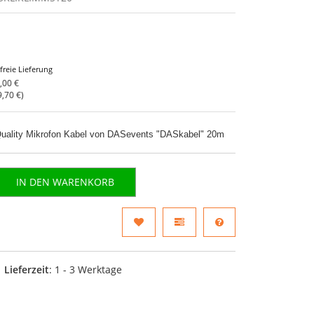
freie Lieferung
,00 €
9,70 €
)
 Quality Mikrofon Kabel von DASevents "DASkabel" 20m
IN DEN WARENKORB
Lieferzeit
: 1 - 3 Werktage