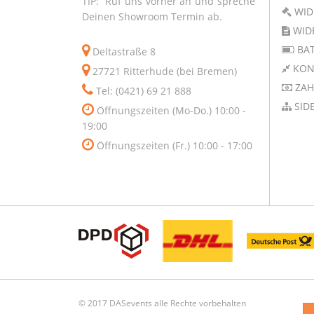
TIP: Ruf uns vorher an und spreche
WID
Deinen Showroom Termin ab.
WID
BAT
Deltastraße 8
KON
27721 Ritterhude (bei Bremen)
ZAH
Tel: (0421) 69 21 888
SID
Öffnungszeiten (Mo-Do.) 10:00 -
19:00
Öffnungszeiten (Fr.) 10:00 - 17:00
© 2017 DASevents alle Rechte vorbehalten