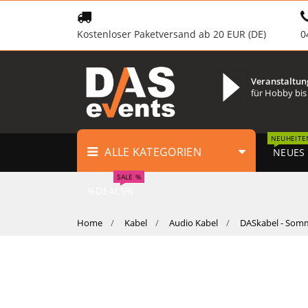
Kostenloser Paketversand ab 20 EUR (DE)
0
Veranstaltun
für Hobby bis
NEUHEITE
ALLE KATEGORIEN
NEUES
SALE %
%DEALS%
Home
Kabel
Audio Kabel
DASkabel - Somme