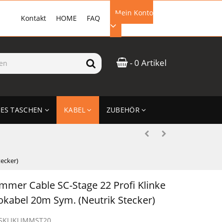
Mein Konto
Kontakt
HOME
FAQ
EMAIL-ADRESSE
- 0 Artikel
PASSWORT
ES TASCHEN
KABEL
ZUBEHÖR
ANMELDEN
tecker)
mmer Cable SC-Stage 22 Profi Klinke
okabel 20m Sym. (Neutrik Stecker)
SKLIKLIMMST20