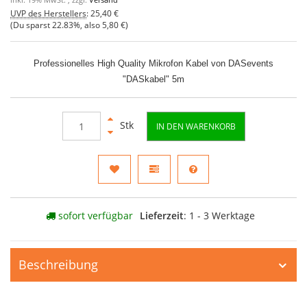
inkl. 19% MwSt. , zzgl.
Versand
UVP des Herstellers
:
25,40 €
(Du sparst
22.83%
, also
5,80 €
)
Professionelles High Quality Mikrofon Kabel von DASevents
"DASkabel" 5m
Stk
IN DEN WARENKORB
sofort verfügbar
Lieferzeit
: 1 - 3 Werktage
Beschreibung