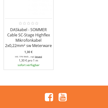
DASkabel - SOMMER
Cable SC-Stage Highflex
Mikrofonkabel
2x0,22mm² sw Meterware
1,30 €
inkl. 19% MwSt. , zzgl.
Versand
1,30 € pro 1 m
sofort verfügbar