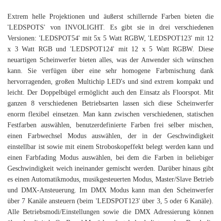
Extrem helle Projektionen und äußerst schillernde Farben bieten die
'LEDSPOTS' von INVOLIGHT. Es gibt sie in drei verschiedenen
Versionen: 'LEDSPOT54' mit 5x 5 Watt RGBW, 'LEDSPOT123' mit 12
x 3 Watt RGB und 'LEDSPOT124' mit 12 x 5 Watt RGBW. Diese
neuartigen Scheinwerfer bieten alles, was der Anwender sich wünschen
kann. Sie verfügen über eine sehr homogene Farbmischung dank
hervorragenden, großen Multichip LED's und sind extrem kompakt und
leicht. Der Doppelbügel ermöglicht auch den Einsatz als Floorspot. Mit
ganzen 8 verschiedenen Betriebsarten lassen sich diese Scheinwerfer
enorm flexibel einsetzen. Man kann zwischen verschiedenen, statischen
Festfarben auswählen, benutzerdefinierte Farben frei selber mischen,
einen Farbwechsel Modus auswählen, der in der Geschwindigkeit
einstellbar ist sowie mit einem Stroboskopeffekt belegt werden kann und
einen Farbfading Modus auswählen, bei dem die Farben in beliebiger
Geschwindigkeit weich ineinander gemischt werden. Darüber hinaus gibt
es einen Automatikmodus, musikgesteuerten Modus, Master/Slave Betrieb
und DMX-Ansteuerung. Im DMX Modus kann man den Scheinwerfer
über 7 Kanäle ansteuern (beim 'LEDSPOT123' über 3, 5 oder 6 Kanäle).
Alle Betriebsmodi/Einstellungen sowie die DMX Adressierung können