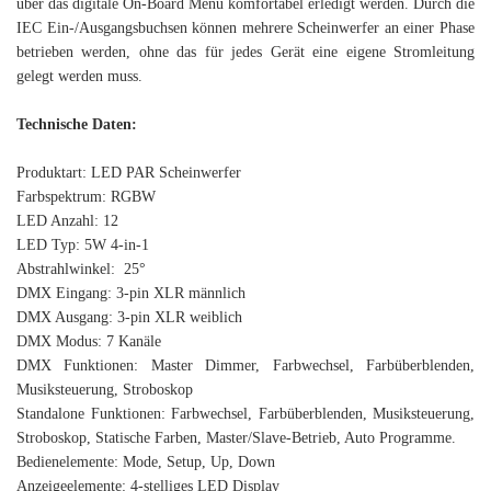
über das digitale On-Board Menü komfortabel erledigt werden. Durch die
IEC Ein-/Ausgangsbuchsen können mehrere Scheinwerfer an einer Phase
betrieben werden, ohne das für jedes Gerät eine eigene Stromleitung
gelegt werden muss.
Technische Daten:
Produktart: LED PAR Scheinwerfer
Farbspektrum: RGBW
LED Anzahl: 12
LED Typ: 5W 4-in-1
Abstrahlwinkel: 25°
DMX Eingang: 3-pin XLR männlich
DMX Ausgang: 3-pin XLR weiblich
DMX Modus: 7 Kanäle
DMX Funktionen: Master Dimmer, Farbwechsel, Farbüberblenden,
Musiksteuerung, Stroboskop
Standalone Funktionen: Farbwechsel, Farbüberblenden, Musiksteuerung,
Stroboskop, Statische Farben, Master/Slave-Betrieb, Auto Programme.
Bedienelemente: Mode, Setup, Up, Down
Anzeigeelemente: 4-stelliges LED Display