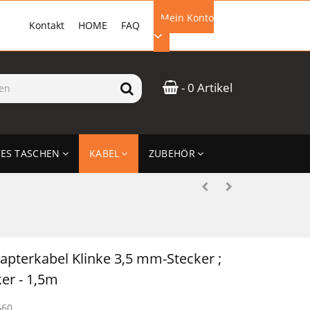
Mein Konto
Kontakt
HOME
FAQ
EMAIL-ADRESSE
- 0 Artikel
PASSWORT
ES TASCHEN
KABEL
ZUBEHÖR
ANMELDEN
pterkabel Klinke 3,5 mm-Stecker ;
ker - 1,5m
560