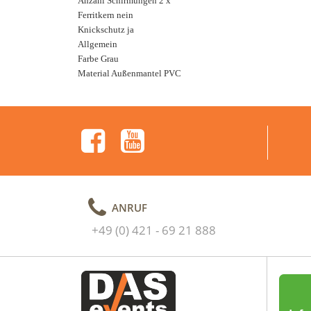
Anzahl Schirmungen 2 x
Ferritkern nein
Knickschutz ja
Allgemein
Farbe Grau
Material Außenmantel PVC
ANRUF
+49 (0) 421 - 69 21 888