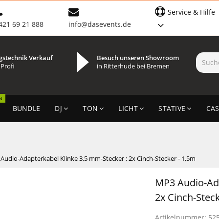
Service & Hilfe
421 69 21 888
info@dasevents.de
gstechnik Verkauf
Besuch unseren Showroom
 Profi
in Ritterhude bei Bremen
N
BUNDLE
DJ
TON
LICHT
STATIVE
CAS
Audio-Adapterkabel Klinke 3,5 mm-Stecker ; 2x Cinch-Stecker - 1,5m
MP3 Audio-Ada
2x Cinch-Stec
Artikelnummer:
52