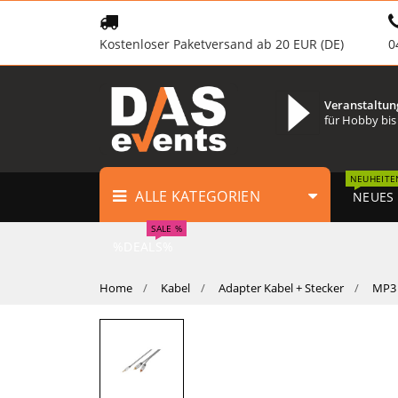
Kostenloser Paketversand ab 20 EUR (DE)
0
Veranstaltun
für Hobby bis
NEUHEITE
ALLE KATEGORIEN
NEUES
SALE %
%DEALS%
Home
Kabel
Adapter Kabel + Stecker
MP3 