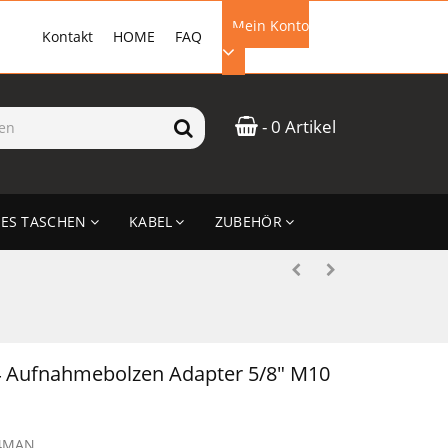
Mein Konto
Kontakt
HOME
FAQ
EMAIL-ADRESSE
- 0 Artikel
PASSWORT
ES TASCHEN
KABEL
ZUBEHÖR
ANMELDEN
4 Aufnahmebolzen Adapter 5/8" M10
4MAN