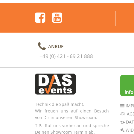
ANRUF
+49 (0) 421 - 69 21 888
Technik die Spaß macht.
IMP
Wir freuen uns auf einen Besuch
AG
von Dir in unserem Showroom.
DAT
TIP: Ruf uns vorher an und spreche
WID
Deinen Showroom Termin ab.