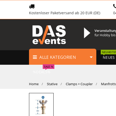
Kostenloser Paketversand ab 20 EUR (DE)
0
Veranstaltun
für Hobby bis
NEUHEITE
ALLE KATEGORIEN
NEUES
SALE %
%DEALS%
Home
Stative
Clamps + Coupler
Manfrott