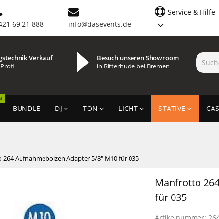
Service & Hilfe
421 69 21 888
info@dasevents.de
gstechnik Verkauf
Besuch unseren Showroom
 Profi
in Ritterhude bei Bremen
N
BUNDLE
DJ
TON
LICHT
STATIVE
CAS
o 264 Aufnahmebolzen Adapter 5/8" M10 für 035
Manfrotto 26
für 035
Artikelnummer:
26