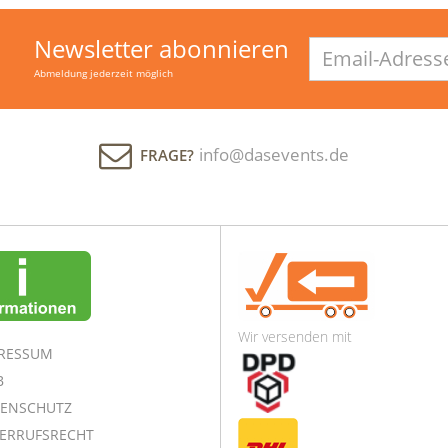
Newsletter abonnieren
Email-
Adresse
Abmeldung jederzeit möglich
info@dasevents.de
FRAGE?
Wir versenden mit
RESSUM
B
ENSCHUTZ
ERRUFSRECHT