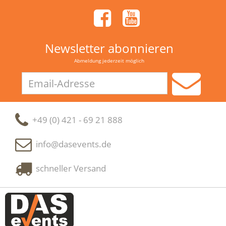
Newsletter abonnieren
Abmeldung jederzeit möglich
Email-
Adresse
+49 (0) 421 - 69 21 888
info@dasevents.de
schneller Versand