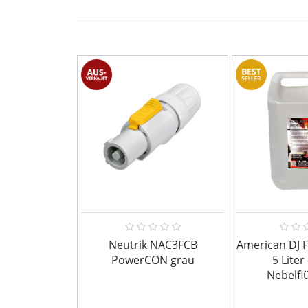
Neutrik NAC3FCB
American DJ F
PowerCON grau
5 Liter 
Nebelflü