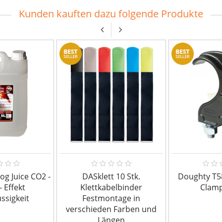
Kunden kauften dazu folgende Produkte
og Juice CO2 -
DASklett 10 Stk.
Doughty T5
- Effekt
Klettkabelbinder
Clamp
ssigkeit
Festmontage in
verschieden Farben und
Längen