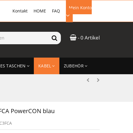
Mein Konto
Kontakt
HOME
FAQ
EMAIL-ADRESSE
- 0 Artikel
PASSWORT
ES TASCHEN
KABEL
ZUBEHÖR
ANMELDEN
FCA PowerCON blau
C3FCA