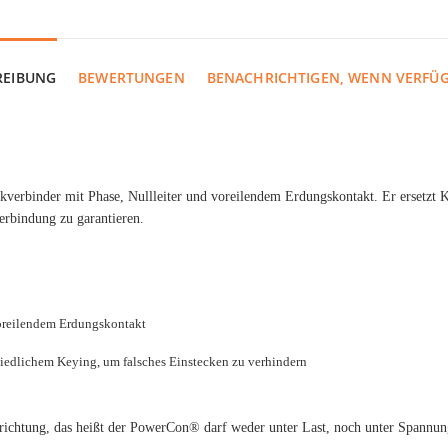
REIBUNG
BEWERTUNGEN
BENACHRICHTIGEN, WENN VERFÜ
rbinder mit Phase, Nullleiter und voreilendem Erdungskontakt. Er ersetzt Ka
erbindung zu garantieren.
voreilendem Erdungskontakt
hiedlichem Keying, um falsches Einstecken zu verhindern
ichtung, das heißt der PowerCon® darf weder unter Last, noch unter Spannung