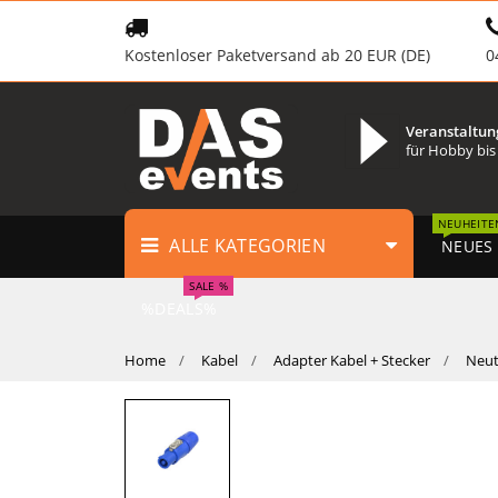
Kostenloser Paketversand ab 20 EUR (DE)
0
Veranstaltun
für Hobby bis
NEUHEITE
ALLE KATEGORIEN
NEUES
SALE %
%DEALS%
Home
Kabel
Adapter Kabel + Stecker
Neut