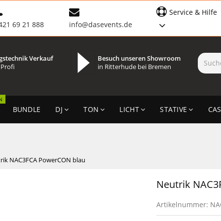
Service & Hilfe
421 69 21 888
info@dasevents.de
gstechnik Verkauf
Besuch unseren Showroom
 Profi
in Ritterhude bei Bremen
N
BUNDLE
DJ
TON
LICHT
STATIVE
CAS
rik NAC3FCA PowerCON blau
Neutrik NAC3
Artikelnummer:
NA