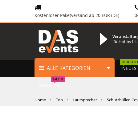
Kostenloser Paketversand ab 20 EUR (DE)
0
Veranstaltun
für Hobby bis
NEUHEITE
ALLE KATEGORIEN
NEUES
SALE %
%DEALS%
Home
Ton
Lautsprecher
Schutzhüllen Co