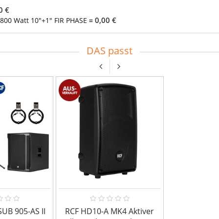
0 €
0,00 €
 800 Watt 10"+1" FIR PHASE
=
DAS passt
UB 905-AS II
RCF HD10-A MK4 Aktiver