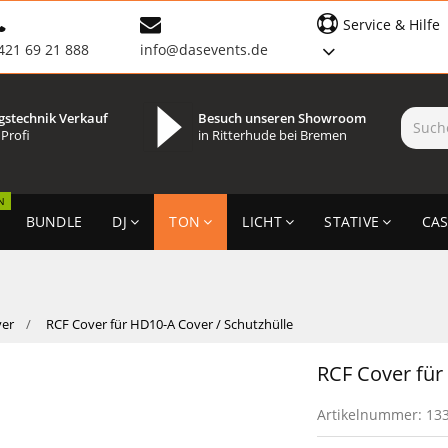
Service & Hilfe
421 69 21 888
info@dasevents.de
gstechnik Verkauf
Besuch unseren Showroom
 Profi
in Ritterhude bei Bremen
N
BUNDLE
DJ
TON
LICHT
STATIVE
CAS
ver
RCF Cover für HD10-A Cover / Schutzhülle
RCF Cover für
Artikelnummer:
13