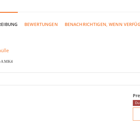
REIBUNG
BEWERTUNGEN
BENACHRICHTIGEN, WENN VERFÜ
ülle
0-A MK4
Pre
Du 