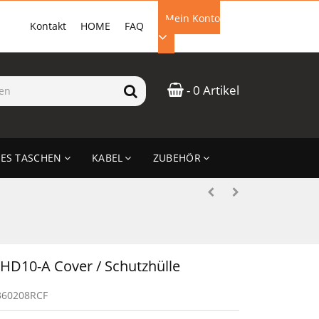
Mein Konto
Kontakt
HOME
FAQ
EMAIL-ADRESSE
- 0 Artikel
PASSWORT
ES TASCHEN
KABEL
ZUBEHÖR
ANMELDEN
 HD10-A Cover / Schutzhülle
360208RCF