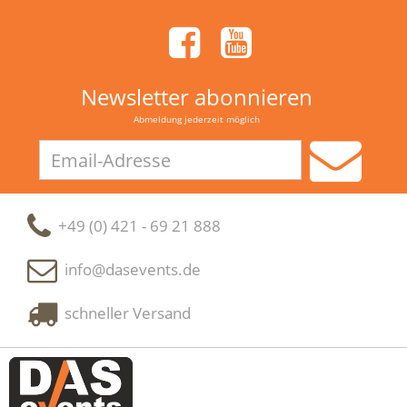
Newsletter abonnieren
Abmeldung jederzeit möglich
Email-
Adresse
+49 (0) 421 - 69 21 888
info@dasevents.de
schneller Versand