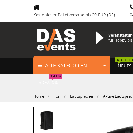
Kostenloser Paketversand ab 20 EUR (DE)
0
Veranstaltun
für Hobby bis
NEUHEITE
ALLE KATEGORIEN
NEUES
SALE %
%DEALS%
Home
Ton
Lautsprecher
Aktive Lautsprec