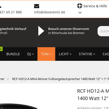
Service & Hilfe
421 69 21 888
info@dasevents.de
gstechnik Verkauf
Besuch unseren Showroom
 Profi
in Ritterhude bei Bremen
N
BUNDLE
DJ
TON
LICHT
STATIVE
CAS
her
RCF HD12-A MK4 Aktiver Fullrangelautsprecher 1400 Watt 12" + 1" 
RCF HD12-A MK
1400 Watt 12"
Artikelnummer:
13