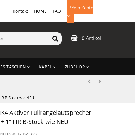
Mein Konto
Kontakt
HOME
FAQ
EMAIL-ADRESSE
- 0 Artikel
PASSWORT
ES TASCHEN
KABEL
ZUBEHÖR
ANMELDEN
FIR B-Stock wie NEU
4 Aktiver Fullrangelautsprecher
 + 1" FIR B-Stock wie NEU
040026RCF- B-Stock