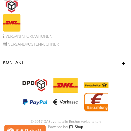
VERSANINFORMATIONEN
VERSANDKOSTENRECHNER
KONTAKT
© 2017 DASevents alle Rechte vorbehalten
Powered bei
JTL-Shop
5 € Rabatt