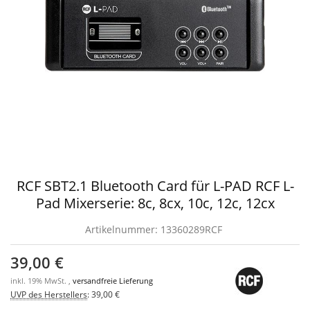
RCF SBT2.1 Bluetooth Card für L-PAD RCF L-
Pad Mixerserie: 8c, 8cx, 10c, 12c, 12cx
Artikelnummer:
13360289RCF
39,00 €
inkl. 19% MwSt. ,
versandfreie Lieferung
UVP des Herstellers
:
39,00 €