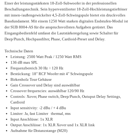
Einer der leistungsstärksten 18-Zoll-Subwoofer in der professionellen
Beschallungstechnik. Sein hyperventilierter 18-Zoll-Hochleistungstieftöner
mit innen-/außengewickelter 4,5-Zoll-Schwingspule bietet ein druckvolles
Bassfundament. Mit einem 1250 Watt starken digitalen Endstufen-Modul ist
der SUB 8004-AS für die anspruchsvollsten Aufgaben gerüstet. Das
Eingangsbedienfeld umfasst die Lautstärkeregelung sowie Schalter für
Deep/Punch, Hochpassfilter, Phase, Cardioid-Preset und Delay.
Technische Daten
Leistung: 2500 Watt Peak / 1250 Watt RMS
136 dB max SPL
Frequenzbereich 30 Hz ÷ 120 Hz
Bestückung: 18" RCF Woofer mit 4" Schwingspule
Birkenholz Tour Gehäuse
Gain Crossover und Delay sind auswählbar
Crossover frequencies: auswählbar 120/90 Hz
Controls: Xover, Phase switch, Deep/Punch, Outuput Delay Settings,
Cardioid
Input sensitivity: -2 dBu / + 4 dBu
Limiter: Ja, fast Limiter thermal, rms
Input Anschlüsse: 1x XLR
Output Anschlüsse: 1x XLR Xover und 1x XLR link
Aufnahme für Distanzstange (M20)