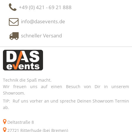
+49 (0) 421 - 69 21 888
info@dasevents.de
schneller Versand
Technik die Spaß macht.
Wir freuen uns auf einen Besuch von Dir in unserem
Showroom.
TIP: Ruf uns vorher an und spreche Deinen Showroom Termin
ab.
Deltastraße 8
27721 Ritterhude (bei Bremen)