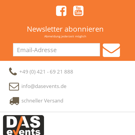
Newsletter abonnieren
Abmeldung jederzeit möglich
Email-
Adresse
+49 (0) 421 - 69 21 888
info@dasevents.de
schneller Versand