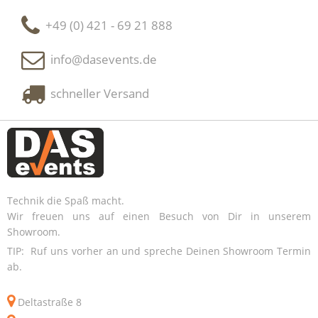
+49 (0) 421 - 69 21 888
info@dasevents.de
schneller Versand
Technik die Spaß macht.
Wir freuen uns auf einen Besuch von Dir in unserem
Showroom.
TIP: Ruf uns vorher an und spreche Deinen Showroom Termin
ab.
Deltastraße 8