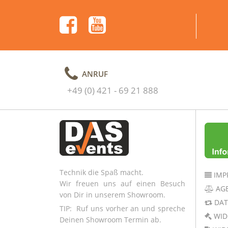
ANRUF
+49 (0) 421 - 69 21 888
Technik die Spaß macht.
IMP
Wir freuen uns auf einen Besuch
AG
von Dir in unserem Showroom.
DAT
TIP: Ruf uns vorher an und spreche
WID
Deinen Showroom Termin ab.