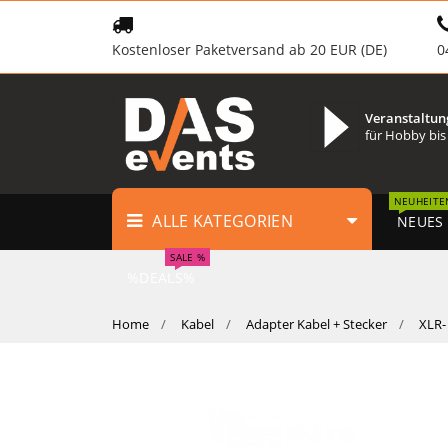
Kostenloser Paketversand ab 20 EUR (DE)
0
Veranstaltun
für Hobby bis
NEUHEITE
ALLE KATEGORIEN
NEUES
SALE %
%DEALS%
Home
Kabel
Adapter Kabel + Stecker
XLR-