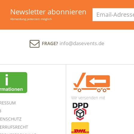
Newsletter abonnieren
Email-
Adresse
Abmeldung jederzeit möglich
info@dasevents.de
FRAGE?
Wir versenden mit
RESSUM
B
ENSCHUTZ
ERRUFSRECHT