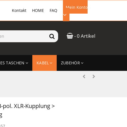
Mein Konto
Kontakt
HOME
FAQ
EMAIL-ADRESSE
- 0 Artikel
PASSWORT
ES TASCHEN
KABEL
ZUBEHÖR
ANMELDEN
3-pol. XLR-Kupplung >
g
457