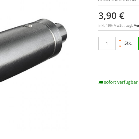
3,90 €
inkl. 19% MwSt. , zzgl.
Ve
Stk.
sofort verfügbar