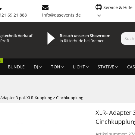
Service & Hilfe
421 69 21 888
info@dasevents.de
gstechnik Verkauf
Besuch unseren Showroom
 Profi
in Ritterhude bei Bremen
N
BUNDLE
DJ
TON
LICHT
STATIVE
CAS
 Adapter 3-pol. XLR-Kupplung > Cinchkupplung
XLR- Adapter 
Cinchkupplun
Artikelnummer:
27