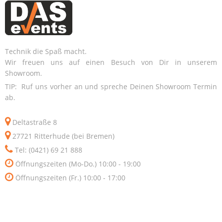
Technik die Spaß macht.
Wir freuen uns auf einen Besuch von Dir in unserem
Showroom.
TIP: Ruf uns vorher an und spreche Deinen Showroom Termin
ab.
Deltastraße 8
27721 Ritterhude (bei Bremen)
Tel: (0421) 69 21 888
Öffnungszeiten (Mo-Do.) 10:00 - 19:00
Öffnungszeiten (Fr.) 10:00 - 17:00