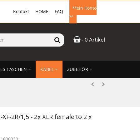
Mein Konto
Kontakt
HOME
FAQ
EMAIL-ADRESSE
- 0 Artikel
PASSWORT
ES TASCHEN
KABEL
ZUBEHÖR
ANMELDEN
XF-2R/1,5 - 2x XLR female to 2 x
11000030