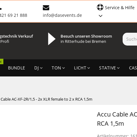
Service & Hilfe
421 69 21 888
info@dasevents.de
gstechnik Verkauf
Besuch unseren Showroom
 Profi
in Ritterhude bei Bremen
N
BUNDLE
DJ
TON
LICHT
STATIVE
CAS
 Cable AC-XF-2R/1,5 - 2x XLR female to 2 x RCA 1,5m
Accu Cable AC-
RCA 1,5m
Artikelnummer:
16