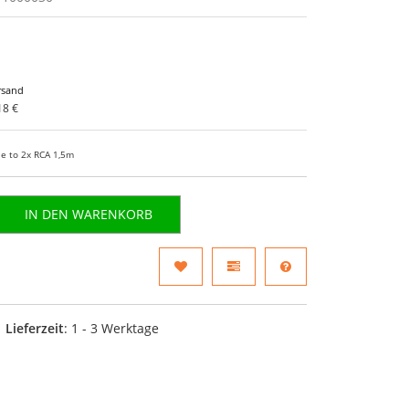
rsand
18 €
le to 2x RCA 1,5m
IN DEN WARENKORB
Lieferzeit
: 1 - 3 Werktage