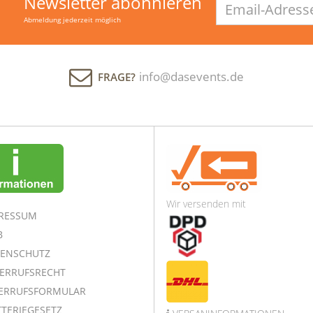
Newsletter abonnieren
Adresse
Abmeldung jederzeit möglich
info@dasevents.de
FRAGE?
Wir versenden mit
RESSUM
B
ENSCHUTZ
ERRUFSRECHT
ERRUFSFORMULAR
TERIEGESETZ