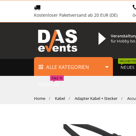
Kostenloser Paketversand ab 20 EUR (DE)
0
Veranstaltun
für Hobby bis
NEUHEITE
ALLE KATEGORIEN
NEUES
SALE %
%DEALS%
Home
Kabel
Adapter Kabel + Stecker
Accu