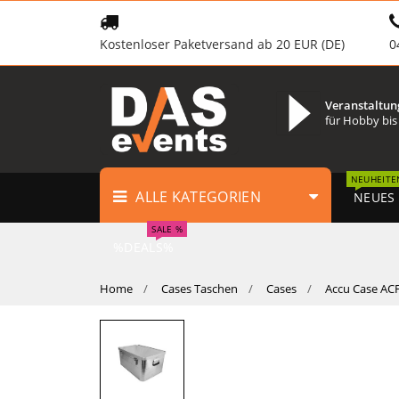
Kostenloser Paketversand ab 20 EUR (DE)
0
Veranstaltun
für Hobby bis
NEUHEITE
ALLE KATEGORIEN
NEUES
SALE %
%DEALS%
Home
Cases Taschen
Cases
Accu Case ACF