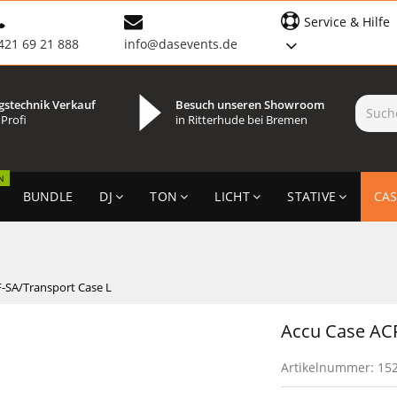
Service & Hilfe
421 69 21 888
info@dasevents.de
gstechnik Verkauf
Besuch unseren Showroom
 Profi
in Ritterhude bei Bremen
N
BUNDLE
DJ
TON
LICHT
STATIVE
CAS
-SA/Transport Case L
Accu Case ACF
Artikelnummer:
15