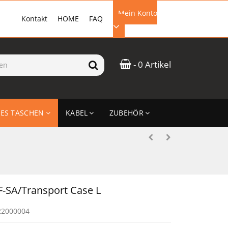
Mein Konto
Kontakt
HOME
FAQ
EMAIL-ADRESSE
- 0 Artikel
PASSWORT
ES TASCHEN
KABEL
ZUBEHÖR
ANMELDEN
-SA/Transport Case L
22000004