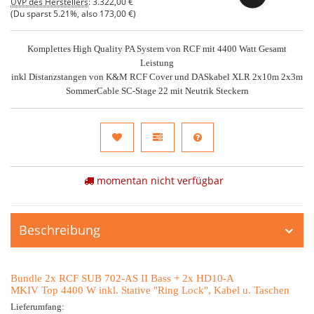
UVP des Herstellers
:
3.322,00 €
(Du sparst
5.21%
, also
173,00 €
)
Komplettes High Quality PA System von RCF mit 4400 Watt Gesamt
Leistung
inkl Distanzstangen von K&M RCF Cover und DASkabel XLR 2x10m 2x3m
SommerCable SC-Stage 22 mit Neutrik Steckern
momentan nicht verfügbar
Beschreibung
Bundle 2x RCF SUB 702-AS II Bass + 2x HD10-A
MKIV Top 4400 W inkl. Stative "Ring Lock", Kabel u. Taschen
Lieferumfang: