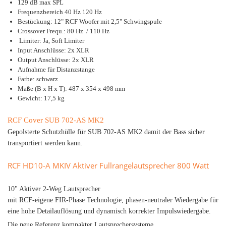
129 dB max SPL
Frequenzbereich 40 Hz 120 Hz
Bestückung: 12" RCF Woofer mit 2,5" Schwingspule
Crossover Frequ.: 80 Hz / 110 Hz
Limiter: Ja, Soft Limiter
Input Anschlüsse: 2x XLR
Output Anschlüsse: 2x XLR
Aufnahme für Distanzstange
Farbe: schwarz
Maße (B x H x T): 487 x 354 x 498 mm
Gewicht: 17,5 kg
RCF Cover SUB 702-AS MK2
Gepolsterte Schutzhülle für SUB 702-AS MK2 damit der Bass sicher
transportiert werden kann.
RCF HD10-A MKIV Aktiver Fullrangelautsprecher 800 Watt
10" Aktiver 2-Weg Lautsprecher
mit RCF-eigene FIR-Phase Technologie, phasen-neutraler Wiedergabe für
eine hohe Detailauflösung und dynamisch korrekter Impulswiedergabe.
Die neue Referenz kompakter Lautsprechersysteme