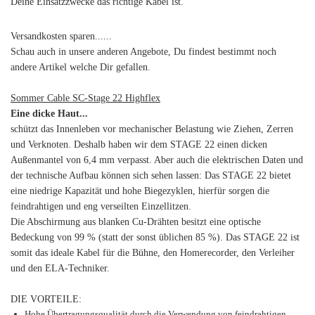
Deine Einsatzzwecke das richtige Kabel ist.
Versandkosten sparen......
Schau auch in unsere anderen Angebote, Du findest bestimmt noch
andere Artikel welche Dir gefallen.
Sommer Cable SC-Stage 22 Highflex
Eine dicke Haut...
schützt das Innenleben vor mechanischer Belastung wie Ziehen, Zerren
und Verknoten. Deshalb haben wir dem STAGE 22 einen dicken
Außenmantel von 6,4 mm verpasst. Aber auch die elektrischen Daten und
der technische Aufbau können sich sehen lassen: Das STAGE 22 bietet
eine niedrige Kapazität und hohe Biegezyklen, hierfür sorgen die
feindrahtigen und eng verseilten Einzellitzen.
Die Abschirmung aus blanken Cu-Drähten besitzt eine optische
Bedeckung von 99 % (statt der sonst üblichen 85 %). Das STAGE 22 ist
somit das ideale Kabel für die Bühne, den Homerecorder, den Verleiher
und den ELA-Techniker.
DIE VORTEILE:
Hohe Übertragungsqualität durch die Verwendung von feindrahtigen