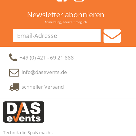
Newsletter abonnieren
Abmeldung jederzeit möglich
Email-
Adresse
+49 (0) 421 - 69 21 888
info@dasevents.de
schneller Versand
Technik die Spaß macht.