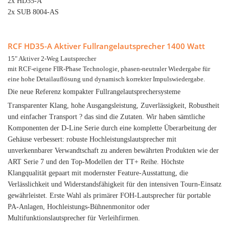
2x HD35-A
2x SUB 8004-AS
RCF HD35-A Aktiver Fullrangelautsprecher 1400 Watt
15" Aktiver 2-Weg Lautsprecher
mit RCF-eigene FIR-Phase Technologie, phasen-neutraler Wiedergabe für
eine hohe Detailauflösung und dynamisch korrekter Impulswiedergabe.
Die neue Referenz kompakter Fullrangelautsprechersysteme
Transparenter Klang, hohe Ausgangsleistung, Zuverlässigkeit, Robustheit
und einfacher Transport ? das sind die Zutaten. Wir haben sämtliche
Komponenten der D-Line Serie durch eine komplette Überarbeitung der
Gehäuse verbessert: robuste Hochleistungslautsprecher mit
unverkennbarer Verwandtschaft zu anderen bewährten Produkten wie der
ART Serie 7 und den Top-Modellen der TT+ Reihe. Höchste
Klangqualität gepaart mit modernster Feature-Ausstattung, die
Verlässlichkeit und Widerstandsfähigkeit für den intensiven Tourn-Einsatz
gewährleistet. Erste Wahl als primärer FOH-Lautsprecher für portable
PA-Anlagen, Hochleistungs-Bühnenmonitor oder
Multifunktionslautsprecher für Verleihfirmen.