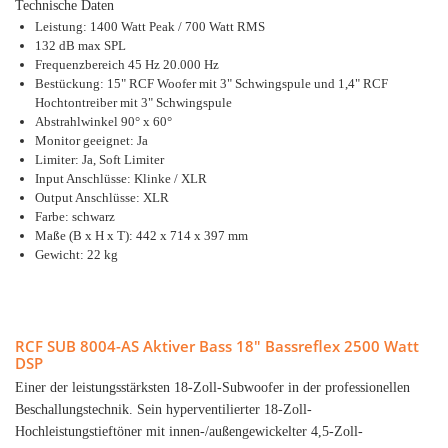
Technische Daten
Leistung: 1400 Watt Peak / 700 Watt RMS
132 dB max SPL
Frequenzbereich 45 Hz 20.000 Hz
Bestückung: 15" RCF Woofer mit 3" Schwingspule und 1,4" RCF
Hochtontreiber mit 3" Schwingspule
Abstrahlwinkel 90° x 60°
Monitor geeignet: Ja
Limiter: Ja, Soft Limiter
Input Anschlüsse: Klinke / XLR
Output Anschlüsse: XLR
Farbe: schwarz
Maße (B x H x T): 442 x 714 x 397 mm
Gewicht: 22 kg
RCF SUB 8004-AS Aktiver Bass 18" Bassreflex 2500 Watt
DSP
Einer der leistungsstärksten 18-Zoll-Subwoofer in der professionellen
Beschallungstechnik. Sein hyperventilierter 18-Zoll-
Hochleistungstieftöner mit innen-/außengewickelter 4,5-Zoll-