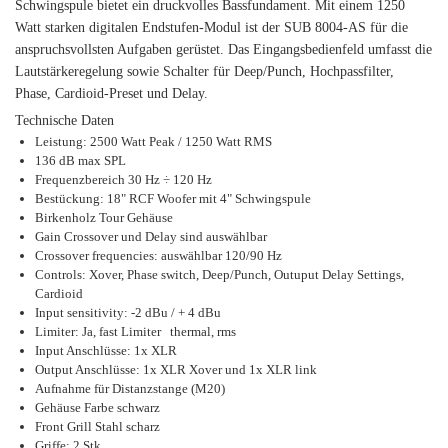
Schwingspule bietet ein druckvolles Bassfundament. Mit einem 1250
Watt starken digitalen Endstufen-Modul ist der SUB 8004-AS für die
anspruchsvollsten Aufgaben gerüstet. Das Eingangsbedienfeld umfasst die
Lautstärkeregelung sowie Schalter für Deep/Punch, Hochpassfilter,
Phase, Cardioid-Preset und Delay.
Technische Daten
Leistung: 2500 Watt Peak / 1250 Watt RMS
136 dB max SPL
Frequenzbereich 30 Hz ÷ 120 Hz
Bestückung: 18" RCF Woofer mit 4" Schwingspule
Birkenholz Tour Gehäuse
Gain Crossover und Delay sind auswählbar
Crossover frequencies: auswählbar 120/90 Hz
Controls: Xover, Phase switch, Deep/Punch, Outuput Delay Settings,
Cardioid
Input sensitivity: -2 dBu / + 4 dBu
Limiter: Ja, fast Limiter thermal, rms
Input Anschlüsse: 1x XLR
Output Anschlüsse: 1x XLR Xover und 1x XLR link
Aufnahme für Distanzstange (M20)
Gehäuse Farbe schwarz
Front Grill Stahl scharz
Griffe: 2 Stk.