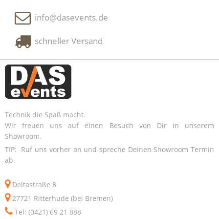
info@dasevents.de
schneller Versand
Technik die Spaß macht.
Wir freuen uns auf einen Besuch von Dir in unserem
Showroom.
TIP: Ruf uns vorher an und spreche Deinen Showroom Termin
ab.
Deltastraße 8
27721 Ritterhude (bei Bremen)
Tel: (0421) 69 21 888