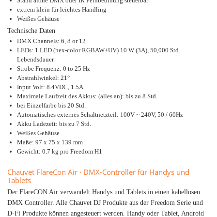
Stand alone DMX oder IR Fernbedinung steuerbar
extrem klein für leichtes Handling
Weißes Gehäuse
Technische Daten
DMX Channels: 6, 8 or 12
LEDs: 1 LED (hex-color RGBAW+UV) 10 W (3A), 50,000 Std.
Lebendsdauer
Strobe Frequenz: 0 to 25 Hz
Abstrahlwinkel: 21°
Input Volt: 8.4VDC, 1.5A
Maximale Laufzeit des Akkus: (alles an): bis zu 8 Std.
bei Einzelfarbe bis 20 Std.
Automatisches externes Schaltnetzteil: 100V ~ 240V, 50 / 60Hz
Akku Ladezeit: bis zu 7 Std.
Weißes Gehäuse
Maße: 97 x 75 x 139 mm
Gewicht: 0.7 kg pro Freedom H1
Chauvet FlareCon Air · DMX-Controller für Handys und
Tablets
Der FlareCON Air verwandelt Handys und Tablets in einen kabellosen
DMX Controller. Alle Chauvet DJ Produkte aus der Freedom Serie und
D-Fi Produkte können angesteuert werden. Handy oder Tablet, Android