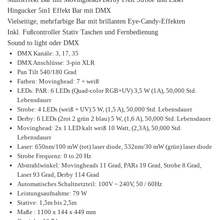
Hingucker 5in1 Effekt Bar mit DMX
Vielseitige, mehrfarbige Bar mit brillanten Eye-Candy-Effekten
Inkl. Fußcontroller Stativ Taschen und Fernbedienung
Sound to light oder DMX
DMX Kanäle: 3, 17, 35
DMX Anschlüsse: 3-pin XLR
Pan Tilt 540/180 Grad
Farben: Movinghead: 7 + weiß
LEDs: PAR: 6 LEDs (Quad-color RGB+UV) 3,5 W (1A), 50,000 Std.
Lebensdauer
Strobe: 4 LEDs (weiß + UV) 5 W, (1,5 A), 50,000 Std. Lebensdauer
Derby: 6 LEDs (2rot 2 grün 2 blau) 5 W, (1,6 A), 50,000 Std. Lebensdauer
Movinghead: 2x 1 LED kalt weiß 10 Watt, (2,3A), 50,000 Std.
Lebensdauer
Laser: 650nm/100 mW (rot) laser diode, 532nm/30 mW (grün) laser diode
Strobe Frequenz: 0 to 20 Hz
Abstrahlwinkel: Movingheads 11 Grad, PARs 19 Grad, Strobe 8 Grad,
Laser 93 Grad, Derby 114 Grad
Automatisches Schaltnetzteil: 100V ~ 240V, 50 / 60Hz
Leistungsaufnahme: 79 W
Stative: 1,5m bis 2,5m
Maße : 1100 x 144 x 449 mm