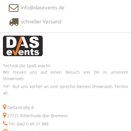
info@dasevents.de
schneller Versand
Technik die Spaß macht.
Wir freuen uns auf einen Besuch von Dir in unserem
Showroom.
TIP: Ruf uns vorher an und spreche Deinen Showroom Termin
ab.
Deltastraße 8
27721 Ritterhude (bei Bremen)
Tel: (0421) 69 21 888