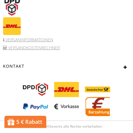
VERSANINFORMATIONEN
VERSANDKOSTENRECHNER
KONTAKT
5 € Rabatt
© 2017 DASevents alle Rechte vorbehalten
Powered bei
JTL-Shop