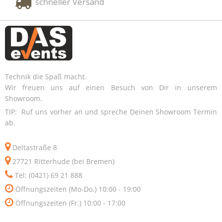
schneller Versand
Technik die Spaß macht.
Wir freuen uns auf einen Besuch von Dir in unserem
Showroom.
TIP: Ruf uns vorher an und spreche Deinen Showroom Termin
ab.
Deltastraße 8
27721 Ritterhude (bei Bremen)
Tel: (0421) 69 21 888
Öffnungszeiten (Mo-Do.) 10:00 - 19:00
Öffnungszeiten (Fr.) 10:00 - 17:00