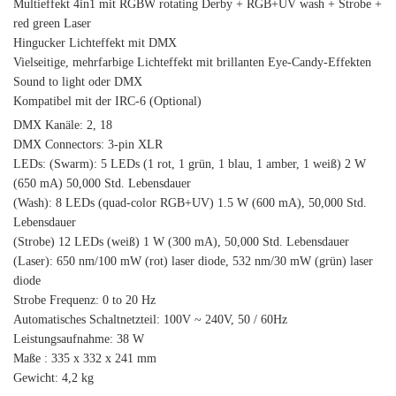
Multieffekt 4in1 mit RGBW rotating Derby + RGB+UV wash + Strobe +
red green Laser
Hingucker Lichteffekt mit DMX
Vielseitige, mehrfarbige Lichteffekt mit brillanten Eye-Candy-Effekten
Sound to light oder DMX
Kompatibel mit der IRC-6 (Optional)
DMX Kanäle: 2, 18
DMX Connectors: 3-pin XLR
LEDs: (Swarm): 5 LEDs (1 rot, 1 grün, 1 blau, 1 amber, 1 weiß) 2 W
(650 mA) 50,000 Std. Lebensdauer
(Wash): 8 LEDs (quad-color RGB+UV) 1.5 W (600 mA), 50,000 Std.
Lebensdauer
(Strobe) 12 LEDs (weiß) 1 W (300 mA), 50,000 Std. Lebensdauer
(Laser): 650 nm/100 mW (rot) laser diode, 532 nm/30 mW (grün) laser
diode
Strobe Frequenz: 0 to 20 Hz
Automatisches Schaltnetzteil: 100V ~ 240V, 50 / 60Hz
Leistungsaufnahme: 38 W
Maße : 335 x 332 x 241 mm
Gewicht: 4,2 kg