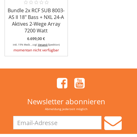
Bundle 2x RCF SUB 8003-
AS II 18" Bass + NXL 24-A
Aktives 2-Wege Array
7200 Watt
6.699,00 €
inkl. 19% MwSt. , zzgl.
Versand
(Spedition)
momentan nicht verfügbar
Newsletter abonnieren
Abmeldung jederzeit möglich
Email-
Adresse