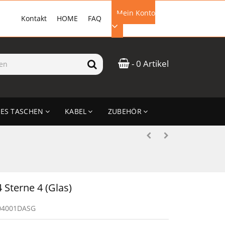
Mein Konto
Kontakt
HOME
FAQ
EMAIL-ADRESSE
- 0 Artikel
PASSWORT
ES TASCHEN
KABEL
ZUBEHÖR
ANMELDEN
Sterne 4 (Glas)
04001DASG