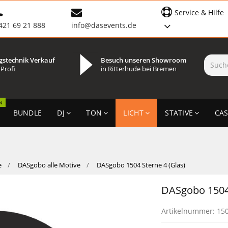
Service & Hilfe
421 69 21 888
info@dasevents.de
gstechnik Verkauf
Besuch unseren Showroom
 Profi
in Ritterhude bei Bremen
N
BUNDLE
DJ
TON
LICHT
STATIVE
CAS
e
DASgobo alle Motive
DASgobo 1504 Sterne 4 (Glas)
DASgobo 1504 
Artikelnummer:
15