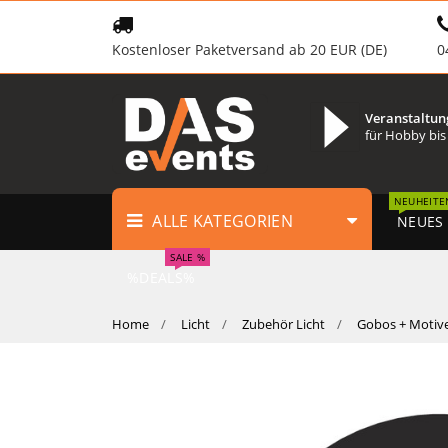
Kostenloser Paketversand ab 20 EUR (DE)
0
Veranstaltun
für Hobby bis
NEUHEITE
ALLE KATEGORIEN
NEUES
SALE %
%DEALS%
Home
Licht
Zubehör Licht
Gobos + Motiv