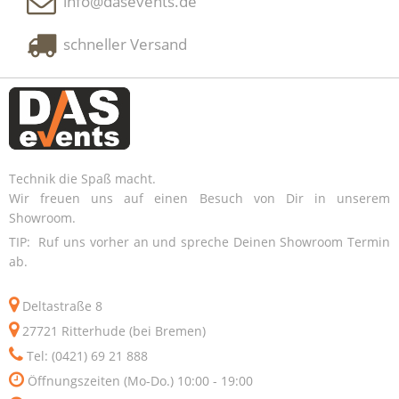
info@dasevents.de
schneller Versand
Technik die Spaß macht.
Wir freuen uns auf einen Besuch von Dir in unserem
Showroom.
TIP: Ruf uns vorher an und spreche Deinen Showroom Termin
ab.
Deltastraße 8
27721 Ritterhude (bei Bremen)
Tel: (0421) 69 21 888
Öffnungszeiten (Mo-Do.) 10:00 - 19:00