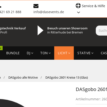
Service & Hilfe
421 69 21 888
info@dasevents.de
gstechnik Verkauf
Besuch unseren Showroom
 Profi
in Ritterhude bei Bremen
N
BUNDLE
DJ
TON
LICHT
STATIVE
CAS
e
DASgobo alle Motive
DASgobo 2601 Kreise 13 (Glas)
DASgobo 2601 
Artikelnummer:
26