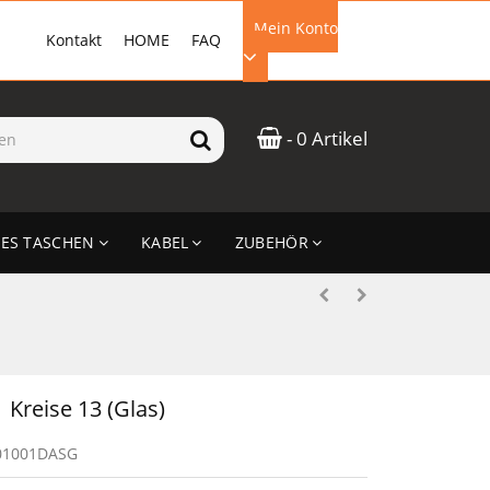
Mein Konto
Kontakt
HOME
FAQ
EMAIL-ADRESSE
- 0 Artikel
PASSWORT
ES TASCHEN
KABEL
ZUBEHÖR
ANMELDEN
Kreise 13 (Glas)
01001DASG