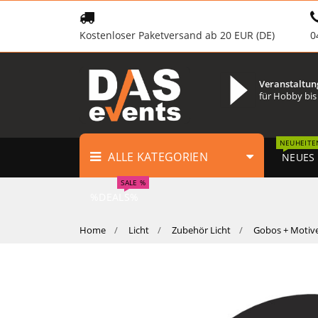
Kostenloser Paketversand ab 20 EUR (DE)
0
Veranstaltun
für Hobby bis
NEUHEITE
ALLE KATEGORIEN
NEUES
SALE %
%DEALS%
Home
Licht
Zubehör Licht
Gobos + Motiv