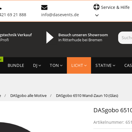
Service & Hilfe
421 69 21 888
info@dasevents.de
gstechnik Verkauf
Besuch unseren Showroom
 Profi
in Ritterhude bei Bremen
N
BUNDLE
DJ
TON
LICHT
STATIVE
CAS
e
DASgobo alle Motive
DASgobo 6510 Wand-Zaun 10 (Glas)
DASgobo 6510
Artikelnummer:
65