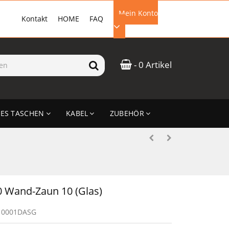
Mein Konto
Kontakt
HOME
FAQ
EMAIL-ADRESSE
- 0 Artikel
PASSWORT
ES TASCHEN
KABEL
ZUBEHÖR
ANMELDEN
 Wand-Zaun 10 (Glas)
10001DASG