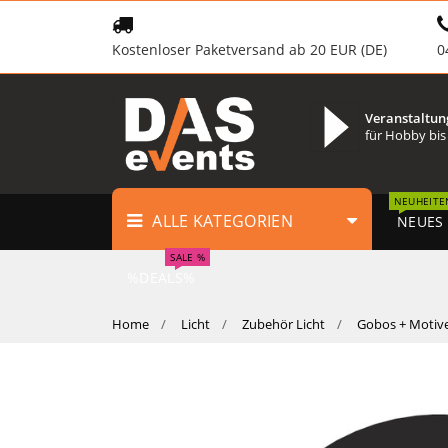
Kostenloser Paketversand ab 20 EUR (DE)
0
Veranstaltun
für Hobby bis
NEUHEITE
ALLE KATEGORIEN
NEUES
SALE %
%DEALS%
Home
Licht
Zubehör Licht
Gobos + Motiv