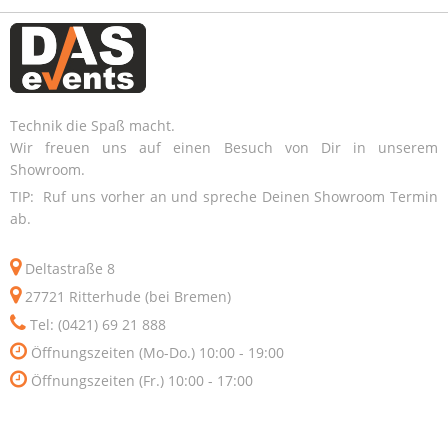
Technik die Spaß macht.
Wir freuen uns auf einen Besuch von Dir in unserem
Showroom.
TIP: Ruf uns vorher an und spreche Deinen Showroom Termin
ab.
Deltastraße 8
27721 Ritterhude (bei Bremen)
Tel: (0421) 69 21 888
Öffnungszeiten (Mo-Do.) 10:00 - 19:00
Öffnungszeiten (Fr.) 10:00 - 17:00