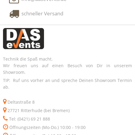
schneller Versand
Technik die Spaß macht.
Wir freuen uns auf einen Besuch von Dir in unserem
Showroom.
TIP: Ruf uns vorher an und spreche Deinen Showroom Termin
ab.
Deltastraße 8
27721 Ritterhude (bei Bremen)
Tel: (0421) 69 21 888
Öffnungszeiten (Mo-Do.) 10:00 - 19:00