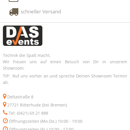
schneller Versand
Technik die Spaß macht.
Wir freuen uns auf einen Besuch von Dir in unserem
Showroom.
TIP: Ruf uns vorher an und spreche Deinen Showroom Termin
ab.
Deltastraße 8
27721 Ritterhude (bei Bremen)
Tel: (0421) 69 21 888
Öffnungszeiten (Mo-Do.) 10:00 - 19:00
Öffnungszeiten (Fr.) 10:00 - 17:00