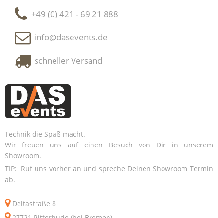
+49 (0) 421 - 69 21 888
info@dasevents.de
schneller Versand
Technik die Spaß macht.
Wir freuen uns auf einen Besuch von Dir in unserem
Showroom.
TIP: Ruf uns vorher an und spreche Deinen Showroom Termin
ab.
Deltastraße 8
27721 Ritterhude (bei Bremen)