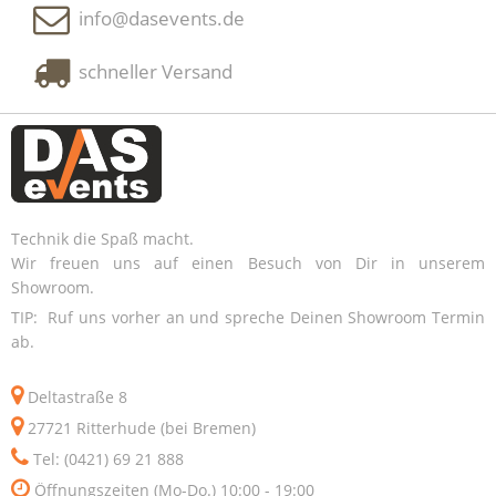
info@dasevents.de
schneller Versand
Technik die Spaß macht.
Wir freuen uns auf einen Besuch von Dir in unserem
Showroom.
TIP: Ruf uns vorher an und spreche Deinen Showroom Termin
ab.
Deltastraße 8
27721 Ritterhude (bei Bremen)
Tel: (0421) 69 21 888
Öffnungszeiten (Mo-Do.) 10:00 - 19:00